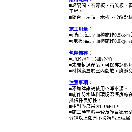
■輕隔間、石膏板、石英板、
工程。
■陽台、屋頂、木板、矽酸鈣
施工用量
：
■(牆面)每1
面積施作0.8kg/
㎡
㎡
■(地板)每1
面積施作0.8kg/
㎡
㎡
包裝儲存：
■1加侖/桶；5加侖/桶
■未開封過產品，可保存24個
■材料應置於室內儲放，應避
注意事項：
■添加建議請使用乾淨水源
■施作防水塗料環境溫溼度應在 
風條件良好性。
■相對溼度最大80%RH。
■施工時需戴手套及護目鏡若沾
分鐘以上如有不適請馬上就醫