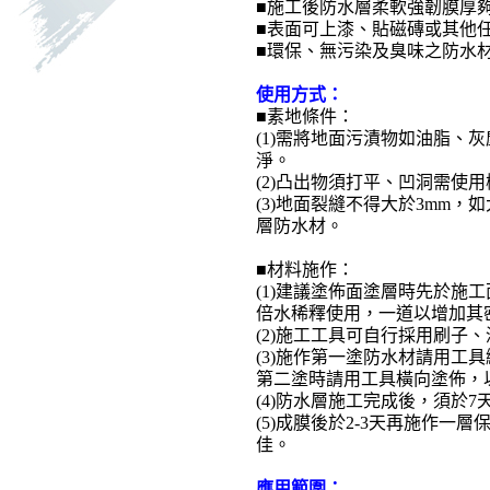
■施工後防水層柔軟強韌膜厚
■表面可上漆、貼磁磚或其他
■環保、無污染及臭味之防水
使用方式：
■素地條件：
(1)需將地面污漬物如油脂、
淨。
(2)凸出物須打平、凹洞需使
(3)地面裂縫不得大於3mm，
層防水材。
■材料施作：
(1)建議塗佈面塗層時先於施工面塗
倍水稀釋使用，一道以增加其
(2)施工工具可自行採用刷子
(3)施作第一塗防水材請用工具
第二塗時請用工具橫向塗佈，
(4)防水層施工完成後，須於
(5)成膜後於2-3天再施作一
佳。
應用範圍
：