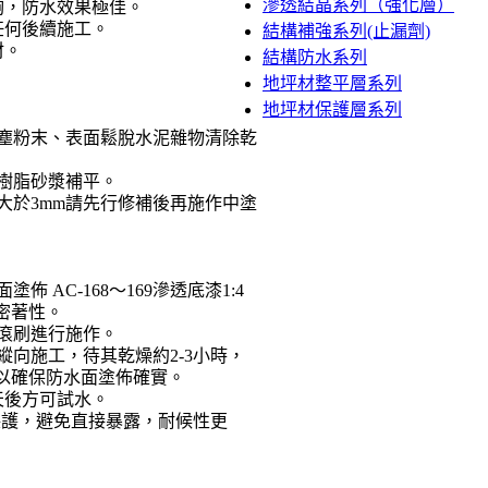
滲透結晶系列（強化層）
夠，防水效果極佳。
任何後續施工。
結構補強系列(止漏劑)
材。
結構防水系列
地坪材整平層系列
地坪材保護層系列
灰塵粉末、表面鬆脫水泥雜物清除乾
用樹脂砂漿補平。
如大於3mm請先行修補後再施作中塗
佈 AC-168～169滲透底漆1:4
密著性。
、滾刷進行施作。
縱向施工，待其乾燥約2-3小時，
以確保防水面塗佈確實。
7天後方可試水。
層保護，避免直接暴露，耐候性更