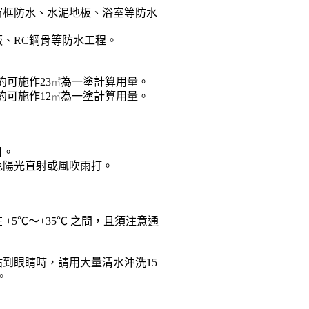
窗框防水、水泥地板、浴室等防水
板、RC鋼骨等防水工程。
約可施作23
為一塗計算用量。
㎡
約可施作12
為一塗計算用量。
㎡
月。
免陽光直射或風吹雨打。
。
+5℃～+35℃ 之間，且須注意通
到眼睛時，請用大量清水沖洗15
。