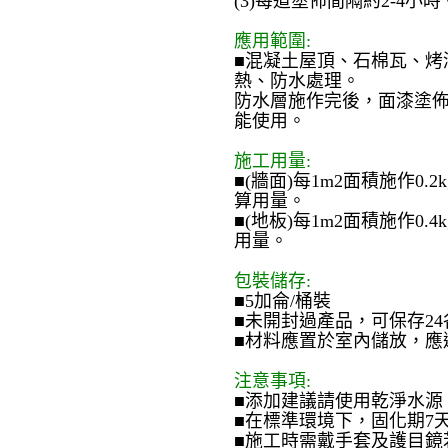
(3)每道塗佈間隔約2-4小時
應用範圍:
■混凝土屋頂、石棉瓦、烤
熱、防水處理。
防水層施作完後，面漆塗
能使用。
施工用量:
■(牆面)每1m2面積施作0.2
算用量。
■(地板)每1m2面積施作0.4
用量。
包裝儲存:
■5加侖/桶裝
■未開封過產品，可保存24
■材料應置於室內儲放，應
注意事項:
■添加建議請使用乾淨水源
■在標準環境下，固化期7
■施工時需戴手套及護目鏡