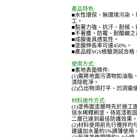
產品特色:
■水性環保、無環境污染，
工。
■黏著力強、抗汙、耐候、
■不著塵、防霉、耐酸鹼之
■成膜後具透氣性。
■塗膜伸長率可達450%。
■產品經SGS檢驗測試合格
使用方式:
■素地表面條件:
(1)需將地面污漬物如油
清除乾淨。
(2)凸出物須打平、凹洞
材料施作方式:
(1)塗佈面塗層時先於施工面塗
倍水稀釋刷塗，待底漆乾固後
二層已達到最佳防護效果
(2)材料使用前先行攪拌
建議加水量約5%調薄使用